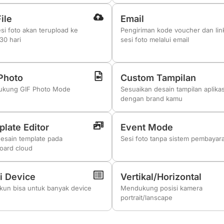
ile
Email
esi foto akan terupload ke
Pengiriman kode voucher dan lin
30 hari
sesi foto melalui email
Photo
Custom Tampilan
kung GIF Photo Mode
Sesuaikan desain tampilan aplikas
dengan brand kamu
late Editor
Event Mode
desain template pada
Sesi foto tanpa sistem pembayar
oard cloud
i Device
Vertikal/Horizontal
akun bisa untuk banyak device
Mendukung posisi kamera
portrait/lanscape