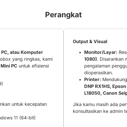
Perangkat
Output & Visual
i PC, atau Komputer
Monitor/Layar:
Reso
tobox
yang ringkas, kami
1080)
. Disarankan
n
Mini PC
untuk efisiensi
pengalaman penggun
dioperasikan.
Printer:
Mendukung p
9)
DNP RX1HS, Epson 
L18050, Canon Sel
nkan untuk kecepatan
Jika kamu masih ada pert
konsultasikan ke admin t
dows 11 (64-bit)