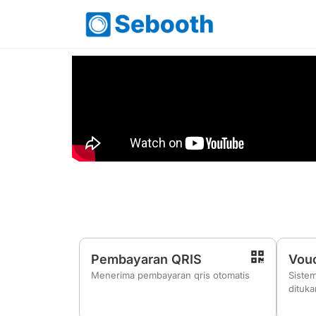
Pembayaran QRIS
Vouc
Menerima pembayaran qris otomatis
Siste
dituk