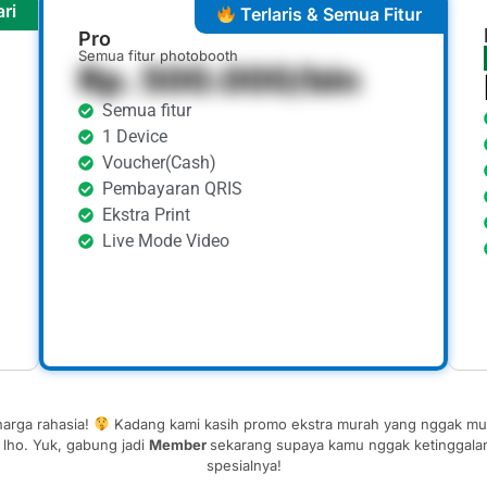
ri
Terlaris & Semua Fitur
Pro
Semua fitur photobooth
Rp. 500.000/bln
Semua fitur
1 Device
Voucher(Cash)
Pembayaran QRIS
Ekstra Print
Live Mode Video
harga rahasia!
Kadang kami kasih promo ekstra murah yang nggak mu
lho. Yuk, gabung jadi
Member
sekarang supaya kamu nggak ketinggala
spesialnya!