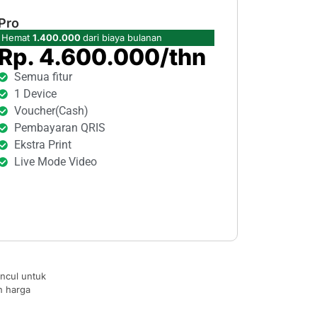
Pro
Hemat
1.400.000
dari biaya bulanan
Rp. 4.600.000/thn
Semua fitur
1 Device
Voucher(Cash)
Pembayaran QRIS
Ekstra Print
Live Mode Video
ncul untuk
n harga